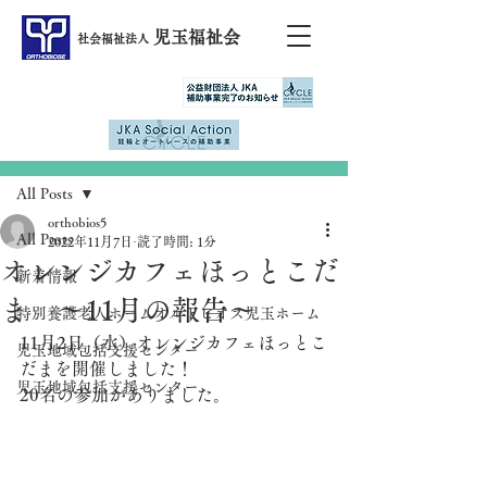
児玉福祉会
社会福祉法人
記事
All Posts
orthobios5
All Posts
2022年11月7日
読了時間: 1分
オレンジカフェほっとこだ
新着情報
ま ～11月の報告～
特別養護老人ホームオルトビオス児玉ホーム
11月2日（水）オレンジカフェほっとこ
児玉地域包括支援センター
だまを開催しました！
児玉地域包括支援センター
20名の参加がありました。