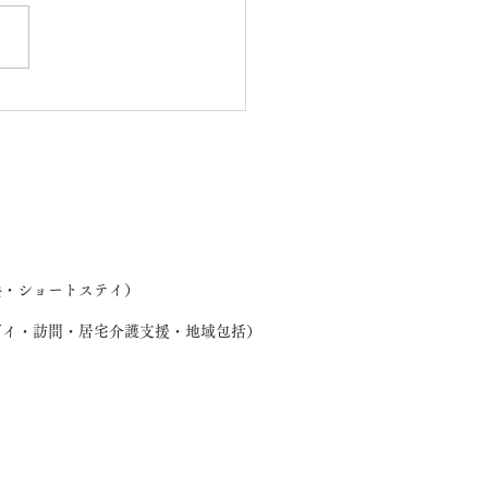
わ製作（桜・欅ユニッ
養・ショートステイ）
デイ・訪問・居宅介護支援・地域包括）