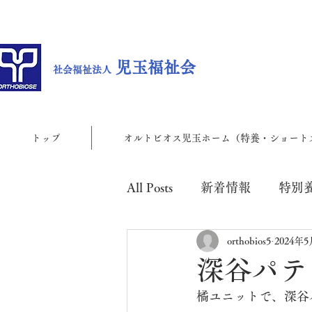
児玉福祉会
社会福祉法人
トップ
オルトビオス児玉ホーム（特養・ショート
All Posts
新着情報
特別
orthobios5
2024年
児玉地域包括支援センター
深谷パテ
橘ユニットで、深谷