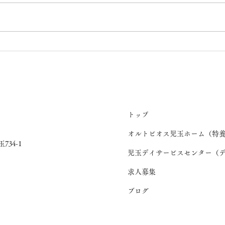
💖七夕(桜ユニット)
うち
ト）
トップ
オルトビオス児玉ホーム（特
734-1
児玉デイサービスセンター（
求人募集
ブログ