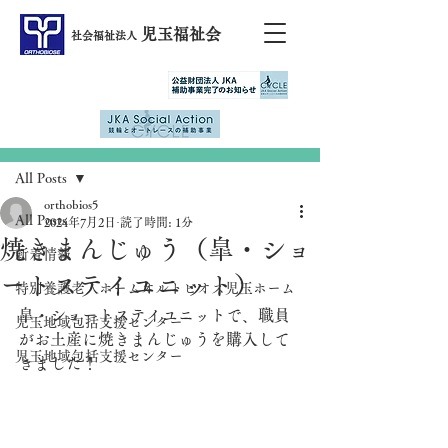
児玉福祉会
社会福祉法人
記事
All Posts
orthobios5
All Posts
2024年7月2日
読了時間: 1分
焼きまんじゅう（皐・ショ
新着情報
ートステイユニット）
特別養護老人ホームオルトビオス児玉ホーム
皐・ショートステイユニットで、職員
児玉地域包括支援センター
がお土産に焼きまんじゅうを購入して
児玉地域包括支援センター
きました！