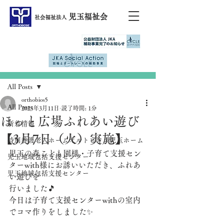
児玉福祉会
社会福祉法人
記事
All Posts
orthobios5
All Posts
2023年3月11日
読了時間: 1分
ほっと広場ふれあい遊び
新着情報
【3月7日（火）実施】
特別養護老人ホームオルトビオス児玉ホーム
児玉の森こども園様・子育て支援セン
児玉地域包括支援センター
ターwith様にお誘いいただき、ふれあ
児玉地域包括支援センター
い遊びを
行いました🎵
今日は子育て支援センターwithの室内
でコマ作りをしました✨