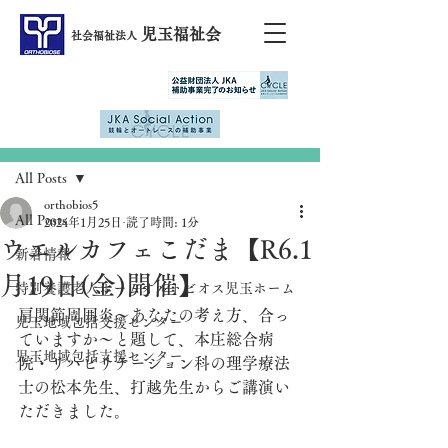
児玉福祉会
社会福祉法人
記事
All Posts
orthobios5
All Posts
2024年1月25日
読了時間: 1分
ウエルカフェこだま【R6.1
新着情報
月19日(金)開催】
特別養護老人ホームオルトビオス児玉ホーム
肩関節周囲炎～あなたの考え方、合っ
児玉地域包括支援センター
ていますか～と題して、本庄総合病
児玉地域包括支援センター
院・リハビリテーション科の理学療法
士の松本先生、打越先生からご講演い
ただきました。