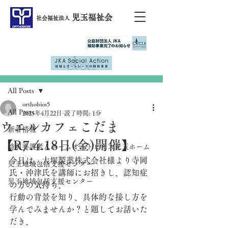
児玉福祉会
社会福祉法人
記事
All Posts
orthobios5
All Posts
2025年4月22日
読了時間: 1分
ウエルカフェこだま
新着情報
【R7.4.18日(金)開催】
特別養護老人ホームオルトビオス児玉ホーム
今日は、大塚製薬株式会社様より寺岡
児玉地域包括支援センター
氏・沖津氏を講師にお招きし、認知症
児玉地域包括支援センター
の方の気持ち、
行動の背景を知り、具体的な接し方を
学んでみませんか？と題してお話いた
だき、