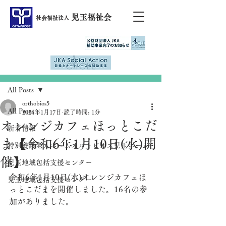
児玉福祉会
社会福祉法人
記事
All Posts
orthobios5
All Posts
2024年1月17日
読了時間: 1分
オレンジカフェほっとこだ
新着情報
ま【令和6年1月10日(水)開
特別養護老人ホームオルトビオス児玉ホーム
催】
児玉地域包括支援センター
令和6年1月10日(水)オレンジカフェほ
児玉地域包括支援センター
っとこだまを開催しました。16名の参
加がありました。