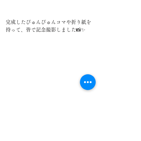
完成したびゅんびゅんコマや折り紙を
持って、皆で記念撮影しました📸✨
最後にシナプソロジーをやりました。
楽しく取り組みました♪
ご参加いただいた皆様、児玉の森こど