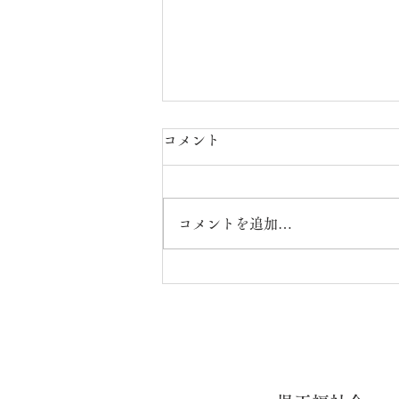
コメント
コメントを追加…
ウエルカフェこだま【R8年7
月24日(金)実施】