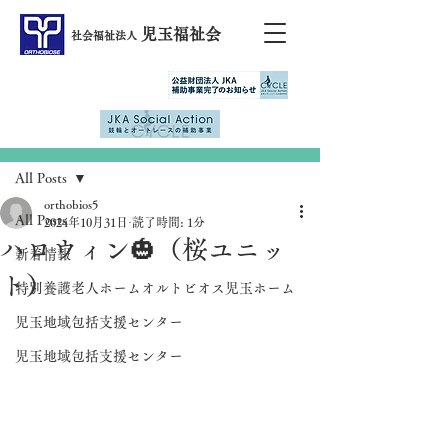
児玉福祉会
社会福祉法人
記事
All Posts
orthobios5
All Posts
2024年10月31日
読了時間: 1分
ハロウィン🎃（桜ユニッ
新着情報
ト）
特別養護老人ホームオルトビオス児玉ホーム
児玉地域包括支援センター
児玉地域包括支援センター